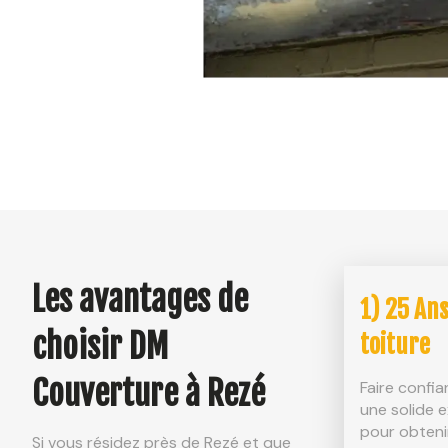
Les avantages de
1) 25 Ans
choisir DM
toiture
Couverture à Rezé
Faire confi
une solide e
pour obteni
Si vous résidez près de Rezé et que