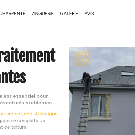
CHARPENTE
ZINGUERIE
GALERIE
AVIS
traitement
antes
re est essentiel pour
d'éventuels problèmes.
uvreur en Loire-Atlantique
,
e gamme complète de
t de toiture.