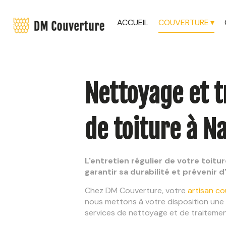
ACCUEIL
COUVERTURE
Nettoyage et 
de toiture à N
L'entretien régulier de votre toitu
garantir sa durabilité et prévenir 
Chez DM Couverture, votre
artisan co
nous mettons à votre disposition un
services de nettoyage et de traitemen