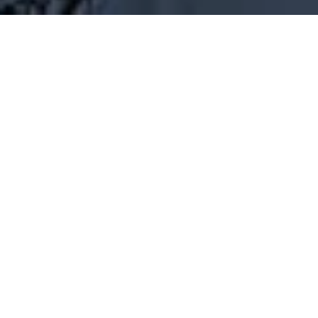
Couvreur Couëron
À la recherche d'un
couvreur
à Couëron ? Vous vous
interrogez sur la qualité des services proposés ?
Vous vous demandez si les tarifs sont compétitifs ?
Vous souhaitez connaître les délais d'intervention ?
Ne cherchez plus, nous sommes là pour répondre à
toutes vos interrogations et vous offrir des solutions
sur mesure. Faites confiance à notre expertise chez
"DM Couverture" !
Avis de nos clients
intervention rapide, prix