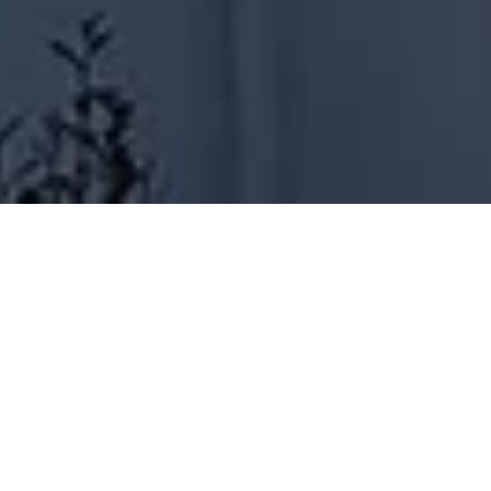
Couvreur à La Chevrolière
À la recherche d'un
couvreur
à La Chevrolière ?
Découvrez comment choisir le meilleur professionnel
pour vos travaux de toiture. Assurez-vous de
connaître les critères pour évaluer la qualité d'une
réparation de toiture
et explorez les options pour
bénéficier du meilleur
rapport qualité-prix
.
Obtenez des conseils pour garantir la longévité et la
sécurité de votre toiture.